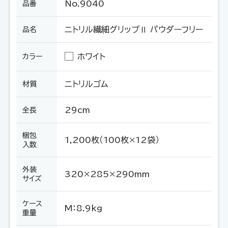
No.9040
品番
ニトリル繊細グリップⅡ パウダーフリー
品名
ホワイト
カラー
ニトリルゴム
材質
29cm
全長
梱包
1,200枚（100枚×12袋）
入数
外装
320×285×290mm
サイズ
ケース
M：8.9kg
重量