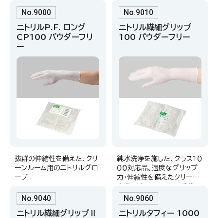
No.2190のカラー（青色）タ
イプの手袋。
No.9000
No.9010
ニトリルP.F. ロング
ニトリル繊細グリップ
CP100 パウダーフリ
100 パウダーフリー
ー
抜群の伸縮性を備えた、クリ
純水洗浄を施した、クラス１０
ーンルーム用のニトリルグロ
００対応品。適度なグリップ
ーブ
力・伸縮性を備えたクリーン
作業に適したニトリル手袋。
No.9040
No.9060
ニトリル繊細グリップⅡ
ニトリルタフィー 1000