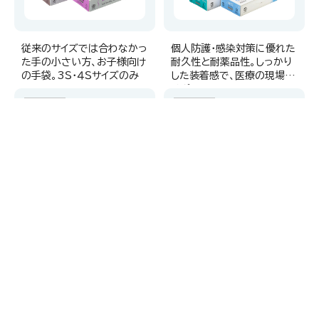
従来のサイズでは合わなかっ
個人防護・感染対策に優れた
た手の小さい方、お子様向け
耐久性と耐薬品性。しっかり
の手袋。3Ｓ・４Ｓサイズのみ
した装着感で、医療の現場を
サポート。
M-28
M-29
ソフトニトリルP.F. ライ
グッドパック ニトリル
ラック【一般医療機器】
P.F. ホワイト【一般医療
機器】