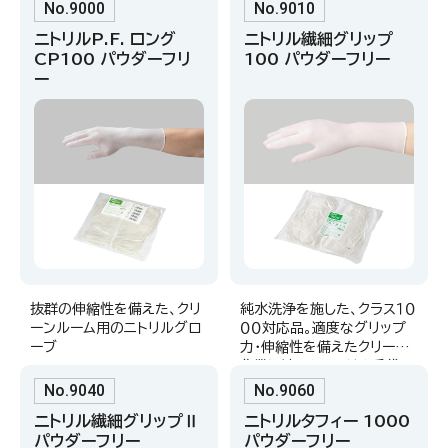
イプの手袋。
No.9000
No.9010
ニトリルP.F. ロング
ニトリル繊細グリップ
CP100 パウダーフリ
100 パウダーフリー
ー
抜群の伸縮性を備えた、クリ
純水洗浄を施した、クラス１０
ーンルーム用のニトリルグロ
００対応品。適度なグリップ
ーブ
力・伸縮性を備えたクリーン
作業に適したニトリル手袋。
No.9040
No.9060
ニトリル繊細グリップⅡ
ニトリルタフィー 1000
パウダーフリー
パウダーフリー