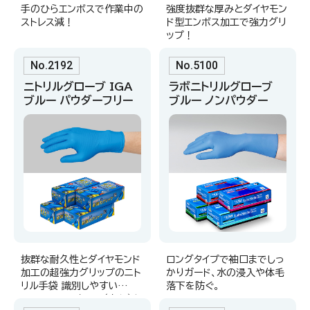
手のひらエンボスで作業中の
強度抜群な厚みとダイヤモン
ストレス減！
ド型エンボス加工で強力グリ
ップ！
No.2192
No.5100
ニトリルグローブ IGA
ラボニトリルグローブ
ブルー パウダーフリー
ブルー ノンパウダー
抜群な耐久性とダイヤモンド
ロングタイプで袖口までしっ
加工の超強力グリップのニト
かりガード、水の浸入や体毛
リル手袋 識別しやすい
落下を防ぐ。
No.2190のカラー（青色）タ