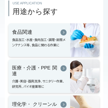
USE APPLICATION
用途から探す
食品関連
食品加工・水産・食肉加工・調理・厨房メ
ンテナンス等、食品に関わる作業に
医療・介護・
PPE
関
連
介護・美容・器具洗浄、サニタリー作業、
研究所、バイオ産業等に
理化学・
クリーンル