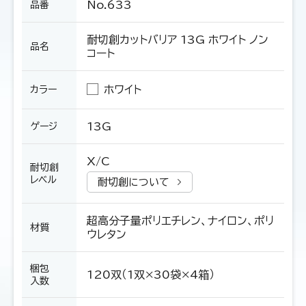
No.633
品番
耐切創カットバリア 13G ホワイト ノン
品名
コート
ホワイト
カラー
13G
ゲージ
X/C
耐切創
レベル
耐切創について
超高分子量ポリエチレン、ナイロン、ポリ
材質
ウレタン
梱包
120双（1双×30袋×4箱）
入数