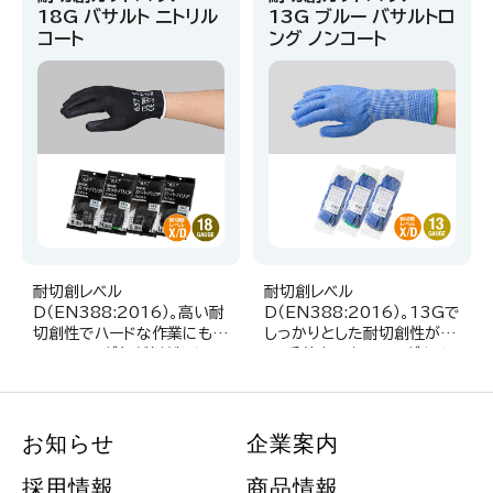
18G バサルト ニトリル
13G ブルー バサルトロ
コート
ング ノンコート
耐切創レベル
耐切創レベル
D（EN388:2016）。高い耐
D（EN388:2016）。13Gで
切創性でハードな作業にも。
しっかりとした耐切創性が高
コーティング部が剝がれにく
く、手首まで守るロングタイ
いニトリルコートタイプ
プの手袋。
お知らせ
企業案内
採用情報
商品情報