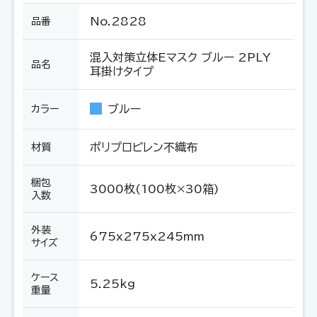
No.2828
品番
混入対策立体Eマスク ブルー 2PLY
品名
耳掛けタイプ
ブルー
カラー
ポリプロピレン不織布
材質
梱包
3000枚(100枚×30箱)
入数
外装
675x275x245mm
サイズ
ケース
5.25kg
重量