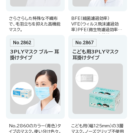
さらさらした特殊な不織布
BFE（細菌濾過効率）
で、毛羽立ちを抑えた高機能
VFE（ウィルス飛沫濾過効
マスク。
率）PFE（微生物濾過効率）
99％ カットの高性能フィル
ターを装備。
No.2862
No.2867
3PLYマスク ブルー 耳
こども用3PLYマスク
掛けタイプ
耳掛けタイプ
No.2860のカラー（青色）タ
こども用（幅125mm）の3層
イプのマスク。使い分け色々。
マスク。ノーズクリップ不使用