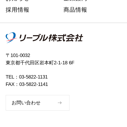
採用情報
商品情報
〒101-0032
東京都千代田区岩本町2-1-18 6F
TEL：03-5822-1131
FAX：03-5822-1141
お問い合わせ