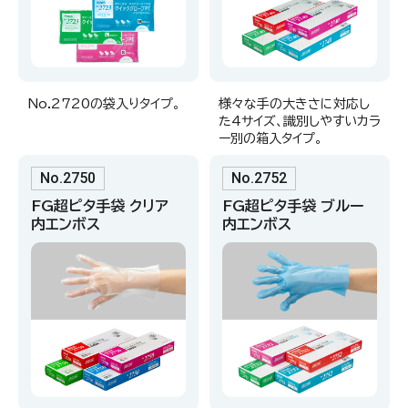
No.2720の袋入りタイプ。
様々な手の大きさに対応し
た4サイズ、識別しやすいカラ
ー別の箱入タイプ。
No.2750
No.2752
FG超ピタ手袋 クリア
FG超ピタ手袋 ブルー
内エンボス
内エンボス