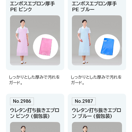
エンボスエプロン厚手
エンボスエプロン厚手
PE ピンク
PE ブルー
しっかりとした厚みで汚れを
しっかりとした厚みで汚れを
ガード。
ガード。
No.2986
No.2987
ウレタン打ち抜きエプロ
ウレタン打ち抜きエプロ
ン ピンク (個包装)
ン ブルー (個包装)