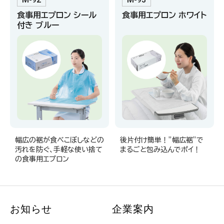
食事用エプロン シール
食事用エプロン ホワイト
付き ブルー
幅広の裾が食べこぼしなどの
後片付け簡単！”幅広裾”で
汚れを防ぐ、手軽な使い捨て
まるごと包み込んでポイ！
の食事用エプロン
お知らせ
企業案内