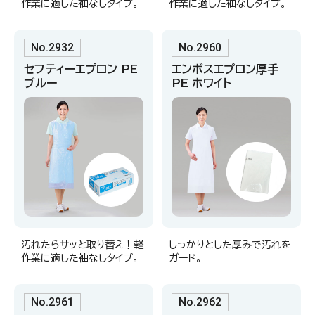
作業に適した袖なしタイプ。
作業に適した袖なしタイプ。
No.2932
No.2960
セフティーエプロン PE
エンボスエプロン厚手
ブルー
PE ホワイト
汚れたらサッと取り替え！軽
しっかりとした厚みで汚れを
作業に適した袖なしタイプ。
ガード。
No.2961
No.2962