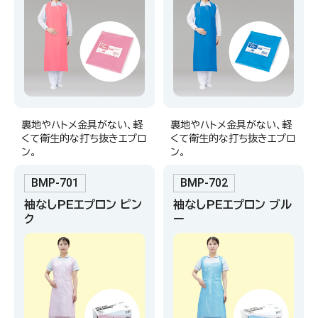
裏地やハトメ金具がない、軽
裏地やハトメ金具がない、軽
くて衛生的な打ち抜きエプロ
くて衛生的な打ち抜きエプロ
ン。
ン。
BMP-701
BMP-702
袖なしPEエプロン ピン
袖なしPEエプロン ブル
ク
ー