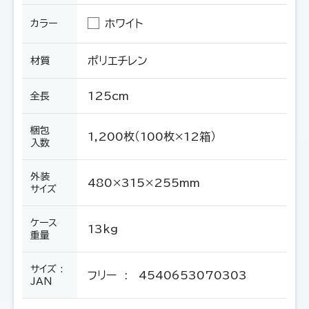
ホワイト
カラー
ポリエチレン
材質
125cm
全長
梱包
1,200枚（100枚×12箱）
入数
外装
480×315×255mm
サイズ
ケース
13kg
重量
サイズ :
フリー
: 4540653070303
JAN